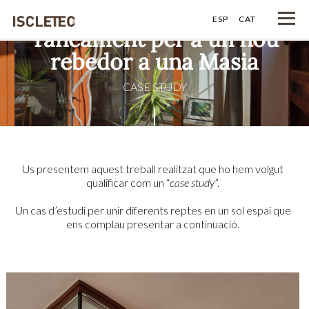
ESP
CAT
Tancament per a un nou
rebedor a una Masia
CASE STUDY
Us presentem aquest treball realitzat que ho hem volgut
qualificar com un “
case study
”.
Un cas d’estudi per unir diferents reptes en un sol espai que
ens complau presentar a continuació.