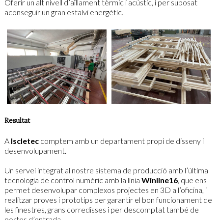
Oferir un alt nivell d’aïllament tèrmic i acústic, i per suposat
aconseguir un gran estalvi energètic.
Resultat
A
Iscletec
comptem amb un departament propi de disseny i
desenvolupament.
Un servei integrat al nostre sistema de producció amb l’última
tecnologia de control numèric amb la línia
Winline16
, que ens
permet desenvolupar complexos projectes en 3D a l’oficina, i
realitzar proves i prototips per garantir el bon funcionament de
les finestres, grans corredisses i per descomptat també de
portes d’entrada.