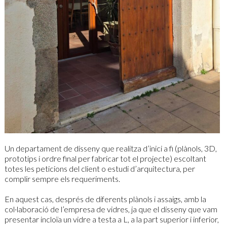
Un departament de disseny que realitza d’inici a fi (plànols, 3D,
prototips i ordre final per fabricar tot el projecte) escoltant
totes les peticions del client o estudi d’arquitectura, per
complir sempre els requeriments.
En aquest cas, després de diferents plànols i assaigs, amb la
col·laboració de l’empresa de vidres, ja que el disseny que vam
presentar incloïa un vidre a testa a L, a la part superior i inferior,