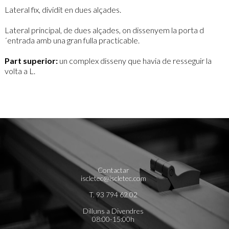
Lateral fix, dividit en dues alçades.
Lateral principal, de dues alçades, on dissenyem la porta d
´entrada amb una gran fulla practicable.
Part superior:
un complex disseny que havia de resseguir la
volta a L.
Contactar
iscletec@iscletec.com
T. 93 794 62 02
Dilluns a Divendres
08:00-15:00h