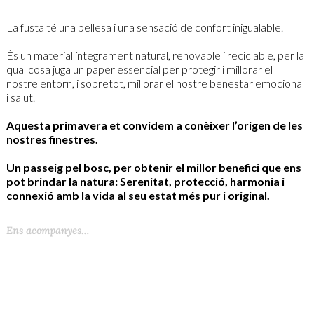
La fusta té una bellesa i una sensació de confort inigualable.
És un material íntegrament natural, renovable i reciclable, per la
qual cosa juga un paper essencial per protegir i millorar el
nostre entorn, i sobretot, millorar el nostre benestar emocional
i salut.
Aquesta primavera et convidem a conèixer l’origen de les
nostres finestres.
Un passeig pel bosc, per obtenir el millor benefici que ens
pot brindar la natura: Serenitat, protecció, harmonia i
connexió amb la vida al seu estat més pur i original.
Ens acompanyes…